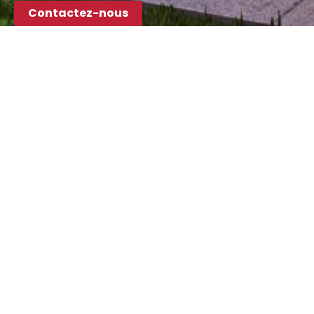
Contactez-nous
Le Guide pour Trouver le Bien Immobilier
Idéal
Que vous cherchiez votre première maison ou une
propriété pour diversifier votre portefeuille,
apprenez les étapes essentielles pour évaluer un
bien, analyser le quartier et négocier le meilleur
prix.
En savoir +