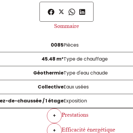
Sommaire
0085
Pièces
45.48 m²
Type de chauffage
Géothermie
Type d'eau chaude
Collective
Eaux usées
ez-de-chaussée / 1 étage
Exposition
Prestations
+
Efficacité énergétique
+