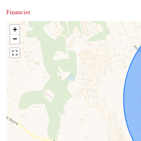
Financier
+
−