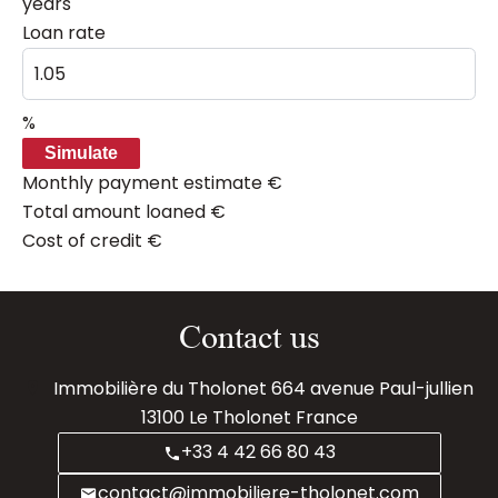
years
Loan rate
%
Simulate
Monthly payment estimate
€
Total amount loaned
€
Cost of credit
€
Contact us
Immobilière du Tholonet
664 avenue Paul-jullien
13100
Le Tholonet France
+33 4 42 66 80 43
contact@immobiliere-tholonet.com