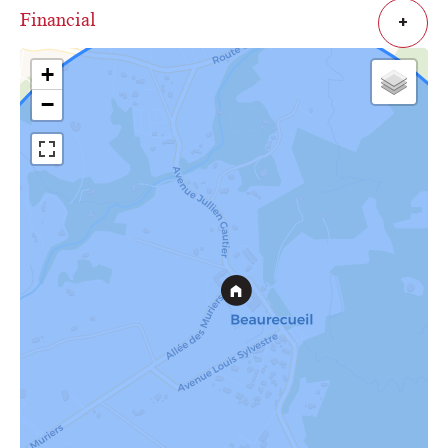
Financial
+
+
−